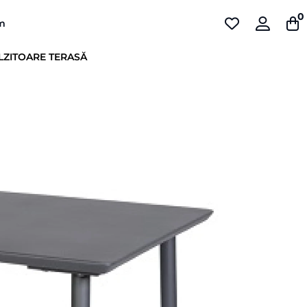
0
pm
LZITOARE TERASĂ