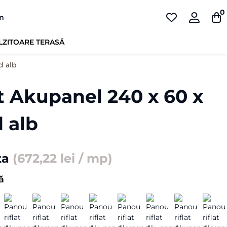
0
pm
LZITOARE TERASĂ
d alb
t Akupanel 240 x 60 x
d alb
ta
(
672,22 lei
/ mp)
ă