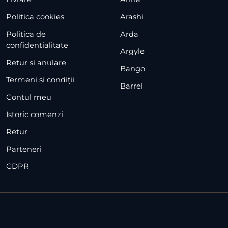
Politica cookies
Arashi
Politica de
Arda
confidențialitate
Argyle
Retur si anulare
Bango
Termeni și condiții
Barrel
Contul meu
Bassano
Istoric comenzi
Bowie
Retur
Bruce
Parteneri
Cavalo
GDPR
Chester
Claire
Coimbra
Colette