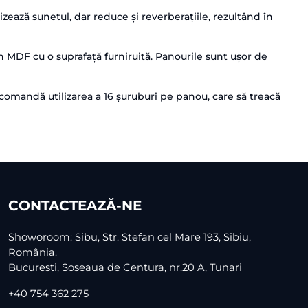
ează sunetul, dar reduce și reverberațiile, rezultând în
 din MDF cu o suprafață furniruită. Panourile sunt ușor de
omandă utilizarea a 16 șuruburi pe panou, care să treacă
CONTACTEAZĂ-NE
Showoroom: Sibu, Str. Stefan cel Mare 193, Sibiu,
România.
Bucuresti, Soseaua de Centura, nr.20 A, Tunari
+40 754 362 275