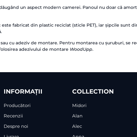
, adăugând un aspect modern camerei. Panoul nu doar că amortiz
este fabricat din plastic reciclat (sticle PET), iar șipcile sunt
.
 sau cu adeziv de montare. Pentru montarea cu șuruburi, se rec
folosirea adezivului de montare
WoodUpp
.
INFORMAȚII
COLLECTION
Producători
Midori
Recenzii
Alan
Despre noi
Alec
Livrare
Anna