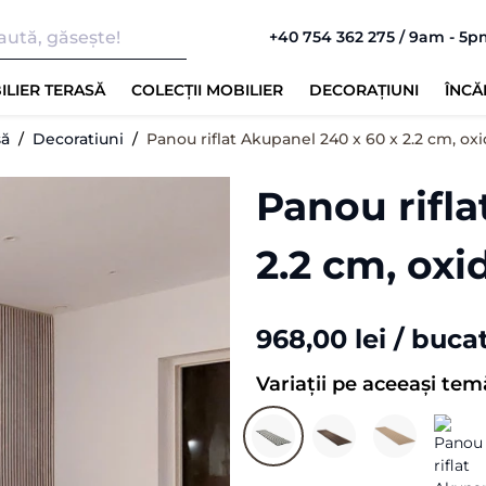
+40 754 362 275 / 9am - 5
ILIER TERASĂ
COLECȚII MOBILIER
DECORAȚIUNI
ÎNCĂ
să
Decoratiuni
Panou riflat Akupanel 240 x 60 x 2.2 cm, oxi
Panou rifla
2.2 cm, oxi
968,00 lei
/ buca
Variații pe aceeași tem