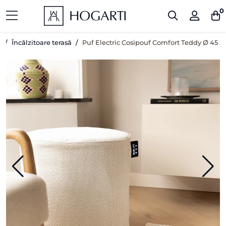
0
ă
Încălzitoare terasă
Puf Electric Cosipouf Comfort Teddy Ø 45 x